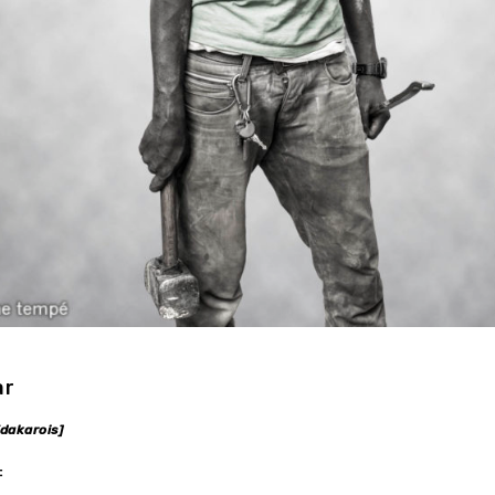
ar
[dakarois]
: